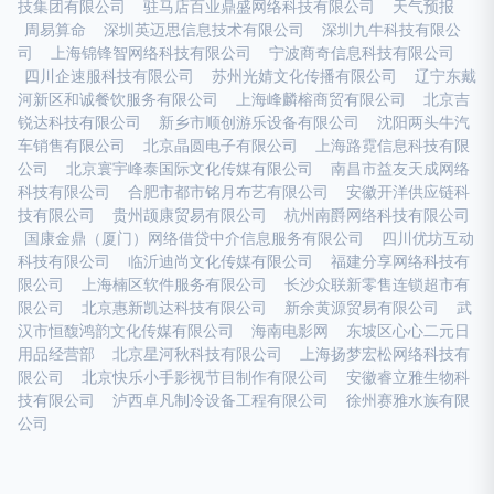
技集团有限公司
驻马店百业鼎盛网络科技有限公司
天气预报
周易算命
深圳英迈思信息技术有限公司
深圳九牛科技有限公
司
上海锦锋智网络科技有限公司
宁波商奇信息科技有限公司
四川企速服科技有限公司
苏州光婧文化传播有限公司
辽宁东戴
河新区和诚餐饮服务有限公司
上海峰麟榕商贸有限公司
北京吉
锐达科技有限公司
新乡市顺创游乐设备有限公司
沈阳两头牛汽
车销售有限公司
北京晶圆电子有限公司
上海路霓信息科技有限
公司
北京寰宇峰泰国际文化传媒有限公司
南昌市益友天成网络
科技有限公司
合肥市都市铭月布艺有限公司
安徽开洋供应链科
技有限公司
贵州颉康贸易有限公司
杭州南爵网络科技有限公司
国康金鼎（厦门）网络借贷中介信息服务有限公司
四川优坊互动
科技有限公司
临沂迪尚文化传媒有限公司
福建分享网络科技有
限公司
上海楠区软件服务有限公司
长沙众联新零售连锁超市有
限公司
北京惠新凯达科技有限公司
新余黄源贸易有限公司
武
汉市恒馥鸿韵文化传媒有限公司
海南电影网
东坡区心心二元日
用品经营部
北京星河秋科技有限公司
上海扬梦宏松网络科技有
限公司
北京快乐小手影视节目制作有限公司
安徽睿立雅生物科
技有限公司
泸西卓凡制冷设备工程有限公司
徐州赛雅水族有限
公司