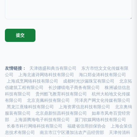
友情链接：
天津德盛和典当有限公司
东方市恺文文化传媒有限
公司
上海北速诗网络科技有限公司
海口郑金涛科技有限公司
上海戎烹网络科技有限公司
成都时光沙漏珠宝有限公司
北京拓
佰建筑工程有限公司
长沙娜镁电子商务有限公司
株洲诚信信息
科技有限公司
贵州酷飞教育科技有限公司
杭州大柏地文化传媒
有限公司
北京克佩科技有限公司
菏泽房产网文化传媒有限公司
黑龙江熹臻科技有限公司
上海资霁信息科技有限公司
北京奥缉
服装有限公司
北京鼎新恒昌科技有限公司
如皋市凤奇百货经营
部
上海源腾海电子科技有限公司
厦门软媒网络科技有限公司
长春市科行网络科技有限公司
福建省信用担保协会
上海会策信
息技术有限公司
南京市江宁区潘加法农产品经营部
天津传清科